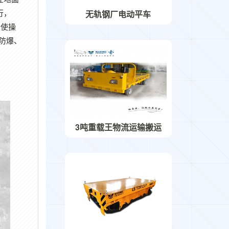
行，
无轨钢厂电动平车
计使操
防爆、
3吨重载王物流运输搬运
货车