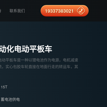
19337383021
持
联系我们
自动化电动平板车
轨电动平板车是一种以锂电池作为电源，电机减速
统，实心包胶车轮直接在地面行走的转运车，其
：
15T
：
蓄电池供电