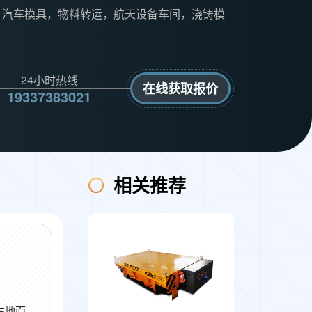
：
汽车模具，物料转运，航天设备车间，浇铸模
24小时热线
在线获取报价
19337383021
相关推荐
在地面